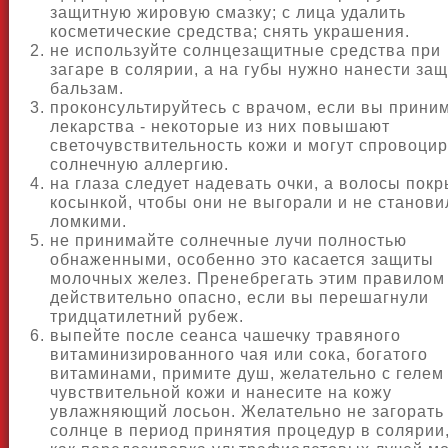
защитную жировую смазку; с лица удалить
косметические средства; снять украшения.
не используйте солнцезащитные средства при
загаре в солярии, а на губы нужно нанести за
бальзам.
проконсультируйтесь с врачом, если вы прини
лекарства - некоторые из них повышают
светочувствительность кожи и могут спровоци
солнечную аллергию.
на глаза следует надевать очки, а волосы пок
косынкой, чтобы они не выгорали и не станови
ломкими.
не принимайте солнечные лучи полностью
обнаженными, особенно это касается защиты
молочных желез. Пренебрегать этим правилом
действительно опасно, если вы перешагнули
тридцатилетний рубеж.
выпейте после сеанса чашечку травяного
витаминизированного чая или сока, богатого
витаминами, примите душ, желательно с гелем
чувствительной кожи и нанесите на кожу
увлажняющий лосьон. Желательно не загорать
солнце в период принятия процедур в солярии,